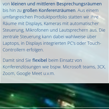
von
kleinen und mittleren Besprechungsräumen
bis hin zu
großen Konferenzräumen
. Aus einem
umfangreichen Produktportfolio statten wir Ihre
Räume mit Displays, Kameras mit automatischer
Steuerung, Mikrofonen und Lautsprechern aus. Die
zentrale Steuerung kann dabei wahlweise über
Laptops, in Displays integrierten PC's oder Touch-
Controllern erfolgen.
Damit sind Sie
flexibel
beim Einsatz von
Konferenzlösungen wie bspw. Microsoft teams, 3CX,
Zoom, Google Meet u.v.m.